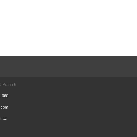
0 Praha 6
2 060
t.com
t.cz