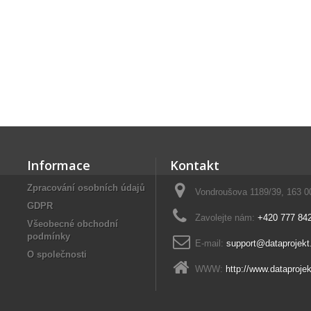
Informace
Kontakt
Zpracování osobních údajů
Vondroušova 1189/39, 163 0
GDPR
Zavolejte nám:
+420 777 84
Všeobecné obchodní
podmínky
E-mail:
support@dataprojek
O společnosti
WWW:
http://www.dataprojek