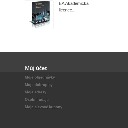
EA Akademická
licence...
Můj účet
Moje objednávky
Moje dobropisy
Moje adresy
Osobní údaje
Moje slevové kupóny