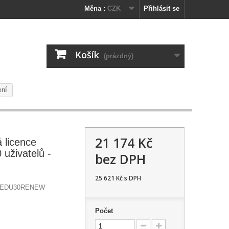
Měna :
CZK
Přihlásit se
Košík
(prázdný)
ení
21 174 Kč
 licence
 uživatelů -
bez DPH
25 621 Kč
s DPH
TEDU30RENEW
Počet