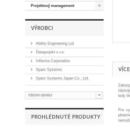
Projektový management
VÝROBCI
Ability Engineering Ltd
Dataprojekt s.r.o.
Inflectra Corporation
VÍC
Sparx Systems
Sparx Systems Japan Co., Ltd.
Zakoup
nástro
Všichni výrobci
tedy t
Pro vy
předch
PROHLÉDNUTÉ PRODUKTY
nemožn