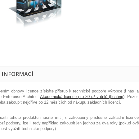
E INFORMACÍ
ením obnovy licence získáte přístup k technické podpoře výrobce (i nás j
je Enterprise Architect
Akademická licence pro 30 uživatelů (floating)
. Pozor,
řeba zakoupit nejdříve po 12 měsících od nákupu základních licencí.
užití tohoto produktu musíte mít již zakoupeny příslušné základní licen
ozí podpory, lze ji tedy například zakoupit jen jednou za dva roky (pokud 
ost využití technické podpory).