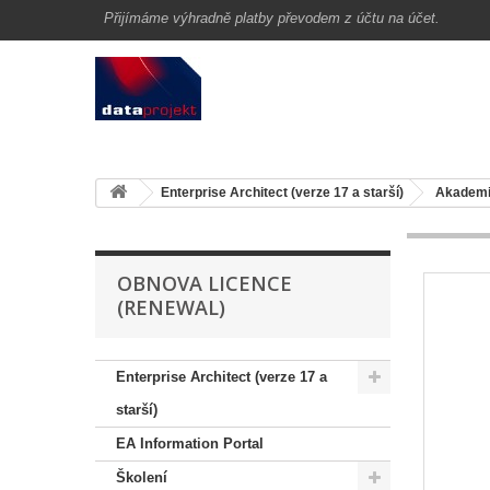
Přijímáme výhradně platby převodem z účtu na účet.
Enterprise Architect (verze 17 a starší)
Akademi
OBNOVA LICENCE
(RENEWAL)
Enterprise Architect (verze 17 a
starší)
EA Information Portal
Školení