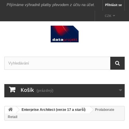
Přijímáme výhradně platby převodem z účtu na účet.
Přihlásit se
CZK
Košík
(prázdný)
Enterprise Architect (verze 17 a starší)
Prolaborate
Retail