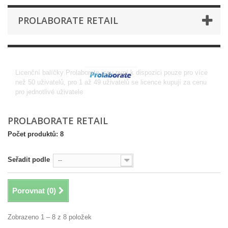
PROLABORATE RETAIL
Prolaborate Retail
Licenční balíčky Prolaborate jsou nyní k dispozici pouze pro více
než 50 uživatelů, pro 1 až 49 uživatelů se licence kupují za cenu
pro jednotlivé uživatele
PROLABORATE RETAIL
Počet produktů: 8
Seřadit podle
--
Porovnat (
0
)
Zobrazeno 1 – 8 z 8 položek