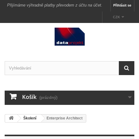
Přijímáme výhradně platby převodem z účtu na účet.
Přihlásit se
CZK
Košík
(prázdný)
Školení
Enterprise Architect