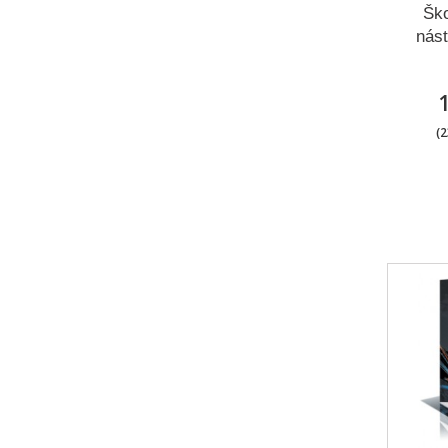
Šk
nást
(2