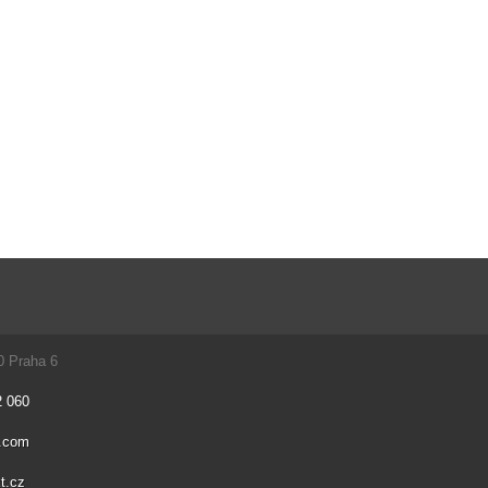
0 Praha 6
2 060
t.com
t.cz