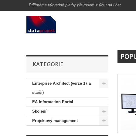
Přijímáme výhradně platby převodem z účtu na účet.
POP
KATEGORIE
Enterprise Architect (verze 17 a
starší)
EA Information Portal
Školení
Projektový management