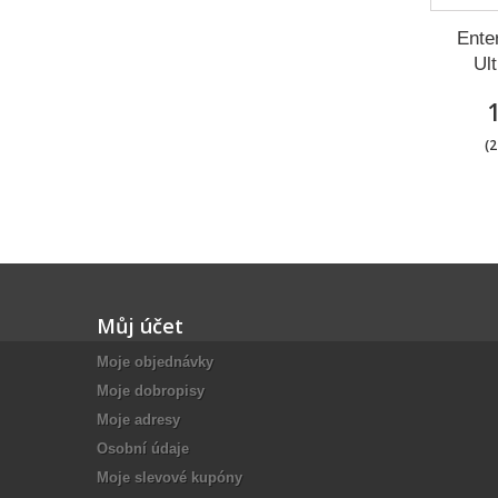
Enter
Ult
(2
Můj účet
Moje objednávky
Moje dobropisy
Moje adresy
Osobní údaje
Moje slevové kupóny