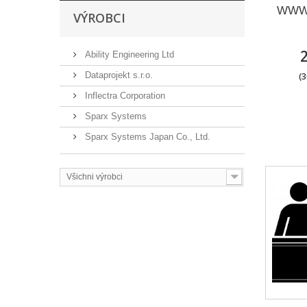
WWW p
VÝROBCI
Ability Engineering Ltd
Dataprojekt s.r.o.
(3
Inflectra Corporation
Sparx Systems
Sparx Systems Japan Co., Ltd.
Všichni výrobci