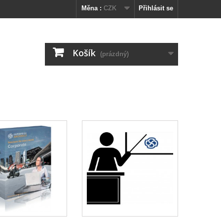
Měna :
CZK
Přihlásit se
Košík
(prázdný)