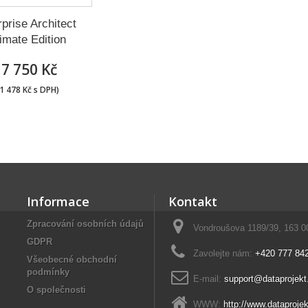
prise Architect
imate Edition
17 750 Kč
1 478 Kč s DPH)
Informace
Kontakt
Zpracování osobních údajů
Vondroušova 1189/39, 163 0
GDPR
Zavolejte nám:
+420 777 84
Všeobecné obchodní
podmínky
E-mail:
support@dataprojek
O společnosti
WWW:
http://www.dataprojek