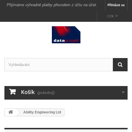
Přijímáme výhradně platby převodem z účtu na účet.
Přihlásit se
CZK
Košík
(prázdný)
Ability Engineering Ltd