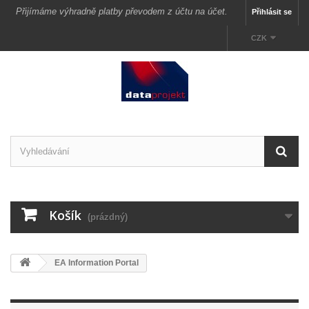
Přijímáme výhradně platby převodem z účtu na účet.
Přihlásit se
CZK
Košík
(prázdný)
EA Information Portal