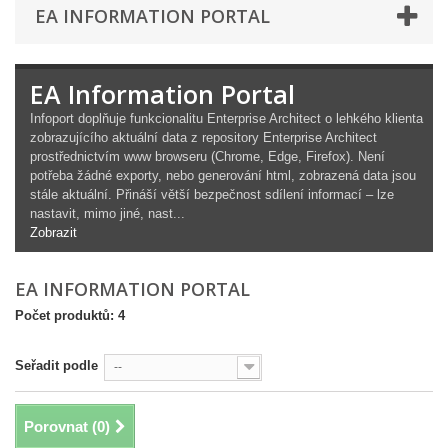
EA INFORMATION PORTAL
EA Information Portal
Infoport doplňuje funkcionalitu Enterprise Architect o lehkého klienta
zobrazujícího aktuální data z repository Enterprise Architect
prostřednictvím www browseru (Chrome, Edge, Firefox). Není
potřeba žádné exporty, nebo generování html, zobrazená data jsou
stále aktuální. Přináší větší bezpečnost sdílení informací – lze
nastavit, mimo jiné, nast...
Zobrazit
EA INFORMATION PORTAL
Počet produktů: 4
Seřadit podle
--
Porovnat (
0
)