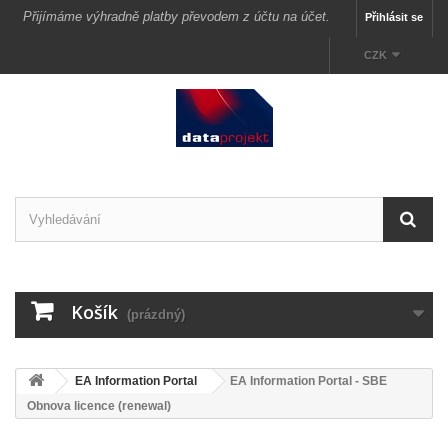
Přijímáme výhradně platby převodem z účtu na účet.
Přihlásit se
CZK
Košík
(prázdný)
EA Information Portal
EA Information Portal - SBE
Obnova licence (renewal)