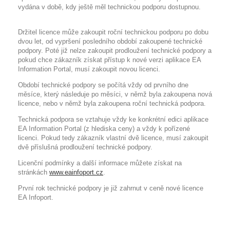
vydána v době, kdy ještě měl technickou podporu dostupnou.
Držitel licence může zakoupit roční technickou podporu po dobu
dvou let, od vypršení posledního období zakoupené technické
podpory. Poté již nelze zakoupit prodloužení technické podpory a
pokud chce zákazník získat přístup k nové verzi aplikace EA
Information Portal, musí zakoupit novou licenci.
Období technické podpory se počítá vždy od prvního dne
měsíce, který následuje po měsíci, v němž byla zakoupena nová
licence, nebo v němž byla zakoupena roční technická podpora.
Technická podpora se vztahuje vždy ke konkrétní edici aplikace
EA Information Portal (z hlediska ceny) a vždy k pořízené
licenci. Pokud tedy zákazník vlastní dvě licence, musí zakoupit
dvě příslušná prodloužení technické podpory.
Licenční podmínky a další informace můžete získat na
stránkách
www.eainfoport.cz
.
První rok technické podpory je již zahrnut v ceně nové licence
EA Infoport.