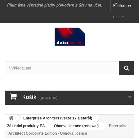
Přijímáme výhradně platby převodem z účtu na účet.
Přihlásit se
CZK
Košík
(prázdný)
Enterprise Architect (verze 17 a starší)
Základní produkty EA
Obnova licence (renewal)
Enterprise
Architect Corporate Edition - Obnova licence