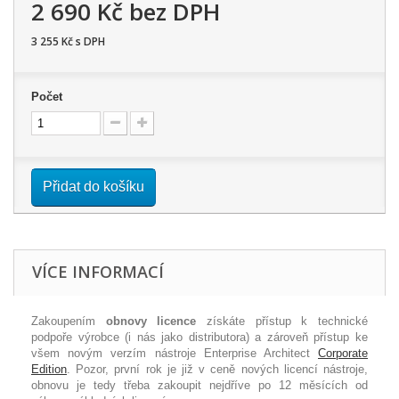
2 690 Kč
bez DPH
3 255 Kč
s DPH
Počet
Přidat do košíku
VÍCE INFORMACÍ
Zakoupením
obnovy licence
získáte přístup k technické
podpoře výrobce (i nás jako distributora) a zároveň přístup ke
všem novým verzím nástroje Enterprise Architect
Corporate
Edition
. Pozor, první rok je již v ceně nových licencí nástroje,
obnovu je tedy třeba zakoupit nejdříve po 12 měsících od