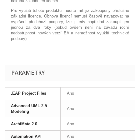
nákupu základních licencí.
Pro využití tohoto produktu musíte mít již zakoupeny příslušné
základní licence. Obnova licencí nemusí časově navazovat na
vypršení předchozí podpory, lze ji tedy například zakoupit jen
jednou za dva roky (pokud ovšem není na závadu roční
nedostupnost nových verzí EA a nemožnost využití technické
podpory).
PARAMETRY
.EAP Project Files
Ano
Advanced UML 2.5
Ano
Modeling
ArchiMate 2.0
Ano
Automation API
Ano