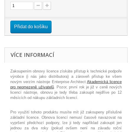
Přidat do košíku
VÍCE INFORMACÍ
Zakoupením obnovy licence získáte přístup k technické podpoře
výrobce (i nás jako distributora) a zároveň přístup ke všem
novým verzím nástroje Enterprise Architect
Akademická licence
pro neomezeně uživatelů
. Pozor, první rok je již v ceně nových
licencí nástroje, obnovu je tedy třeba zakoupit nejdříve po 12
měsících od nákupu základních licencí.
Pro využití tohoto produktu musíte mít již zakoupeny příslušné
základní licence. Obnova licencí nemusí časově navazovat na
vypršení předchozí podpory, lze ji tedy například zakoupit jen
jednou za dva roky (pokud ovšem není na závadu roční