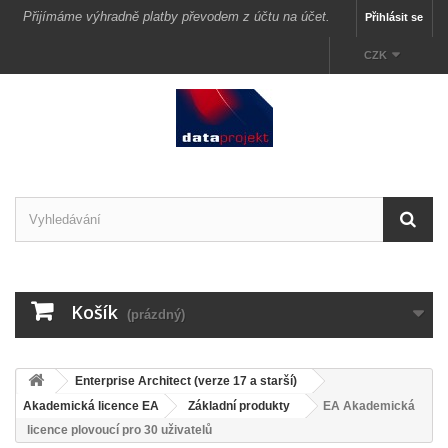
Přijímáme výhradně platby převodem z účtu na účet.
Přihlásit se
CZK
Košík
(prázdný)
Enterprise Architect (verze 17 a starší)
Akademická licence EA
Základní produkty
EA Akademická
licence plovoucí pro 30 uživatelů