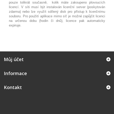
pouze tolikrát současně, kolik máte zakoupeno plovoucích
licencí. V síti musí být instalován licenční server (poskytován
zdarma) nebo lze využít sdílený disk pro přístup k licenčnímu
souboru. Pro použití aplikace mimo síť je možné zapůjčit licenci
na určenou dobu (hodin či dnů), licence pak automaticky
expiruje.
Můj účet
Informace
Kontakt