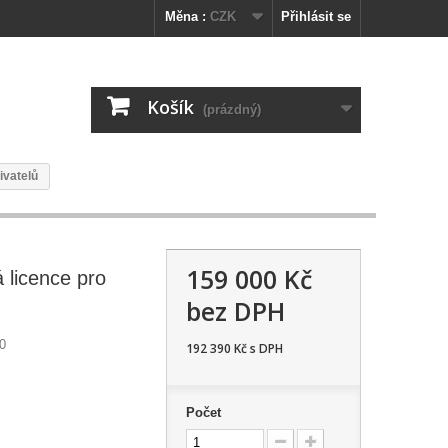
Měna :
CZK
Přihlásit se
Košík
(prázdný)
ivatelů
159 000 Kč
 licence pro
bez DPH
0
192 390 Kč
s DPH
Počet