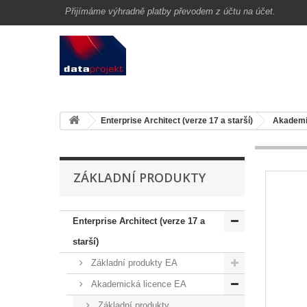
Přijímáme výhradně platby převodem z účtu na účet.
Enterprise Architect (verze 17 a starší)
Akademi
ZÁKLADNÍ PRODUKTY
Enterprise Architect (verze 17 a
starší)
Základní produkty EA
Akademická licence EA
Základní produkty