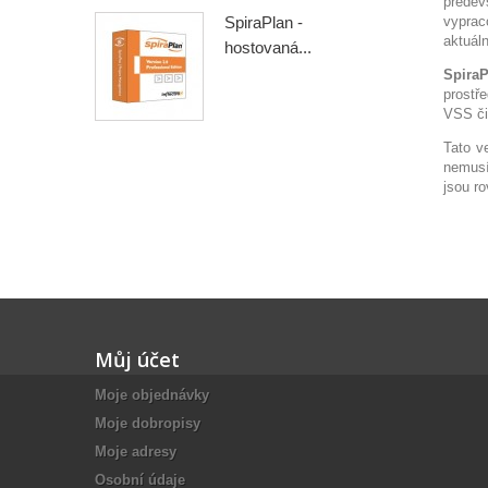
předev
SpiraPlan -
vyprac
aktuál
hostovaná...
SpiraP
prostř
VSS či
Tato v
nemusí
jsou r
Můj účet
Moje objednávky
Moje dobropisy
Moje adresy
Osobní údaje