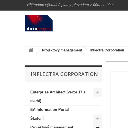
Přijímáme výhradně platby převodem z účtu na účet.
Projektový management
Inflectra Corporation
INFLECTRA CORPORATION
Enterprise Architect (verze 17 a
starší)
EA Information Portal
Školení
Projektový management