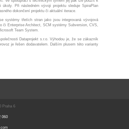
kt. Ve spolupráci s technickým týmem jej pak lze použít k
 úkoly. Při následném vývoji projektu sleduje SpiraPlan
sného dokončení projektu či aktuální iterace.
se systémy třetích stran jako jsou integrovaná vývojová
Pro či Enterprise Architect, SCM systémy Subversion, CVS,
 Microsoft Team System.
polečnosti Dataprojekt s.r.o. Výhodou je, že se zákazník
provoz je řešen dodavatelem. Dalším plusem této varianty
0 Praha 6
2 060
t.com