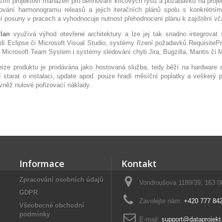
ším projektoví manažeři pro definování klíčových rysů a požadavků na proje
ování harmonogramu releasů a jejich iteračních plánů spolu s konkrétními
ní posuny v pracech a vyhodnocuje nutnost přehodnocení plánu k zajištění vča
lan
využívá výhod otevřené architektury a lze jej tak snadno integrovat 
edí Eclipse či Microsoft Visual Studio, systémy řízení požadavků Requisite
 Microsoft Team System i systémy sledování chyb Jira, Bugzilla, Mantis či
erze produktu je prodávána jako hostovaná služba, tedy běží na hardware s
 starat o instalaci, update apod. pouze hradí měsíční poplatky a veškerý 
ovněž nulové pořizovací náklady.
Informace
Kontakt
Zpracování osobních údajů
Vondroušova 1189/39, 163 0
GDPR
Zavolejte nám:
+420 777 84
Všeobecné obchodní
podmínky
E-mail:
support@dataprojek