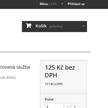
Měna :
CZK
Přihlásit se
Košík
(prázdný)
125 Kč
bez
stovaná služba
DPH
SUB-000001
151 Kč
s DPH
Počet